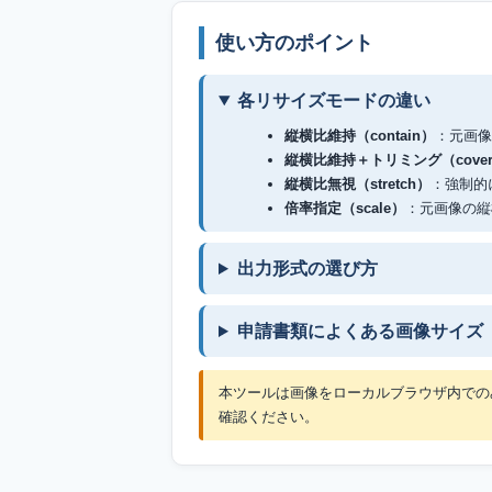
使い方のポイント
各リサイズモードの違い
縦横比維持（contain）
：元画像
縦横比維持＋トリミング（cove
縦横比無視（stretch）
：強制的
倍率指定（scale）
：元画像の縦
出力形式の選び方
申請書類によくある画像サイズ
本ツールは画像をローカルブラウザ内での
確認ください。