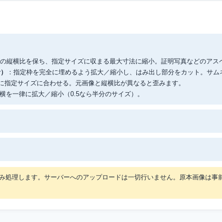
の縦横比を保ち、指定サイズに収まる最大寸法に縮小。証明写真などのアス
r）
：指定枠を完全に埋めるよう拡大／縮小し、はみ出し部分をカット。サム
に指定サイズに合わせる。元画像と縦横比が異なると歪みます。
横を一律に拡大／縮小（0.5なら半分のサイズ）。
み処理します。サーバーへのアップロードは一切行いません。原本画像は事